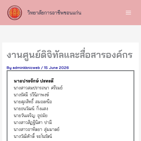
Skip
to
วิทยาลัยการอาชีพขอนแก่น
content
งานศูนย์ดิจิทัลและสื่อสารองค์กร
By
adminkknicweb
/
15 June 2026
นายประจักษ์ ปะทะดี
นางสาวสมปรารถนา ศรีรมย์
นางรัศมี รวีนิภาพงษ์
นายศุภสิทธิ์ สมอเหนือ
นายธนวัฒน์ กิ่งแสง
นายวันเจริญ อุปมัย
นางสาวสิฏฐินิศา ปามี
นางสาวอาทิตยา สุ่มมาตย์
นางวัฒิศักดิ์ จะโนรัตน์