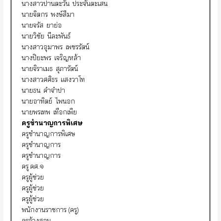
นางสาวปานตะวัน ประจันตะเสน
นายจิตกร พงษ์สีมา
นายจรัส ยาย่อ
นายวิชัย นีละพันธ์
นางสาวอุมาพร เพชรรัตน์
นางปิยะพร เจริญหล้า
นายจิราเมธ สุภารัตน์
นางสาวศศิธร แสงวาโท
นายธน คำจำปา
นายอาทิตย์ ไพนอก
นายพรเทพ เทือกเพีย
ครูชำนาญการพิเศษ
ครูชำนาญการพิเศษ
ครูชำนาญการ
ครูชำนาญการ
ครู คศ.๑
ครูผู้ช่วย
ครูผู้ช่วย
ครูผู้ช่วย
พนักงานราชการ (ครู)
ครูจ้างสอน