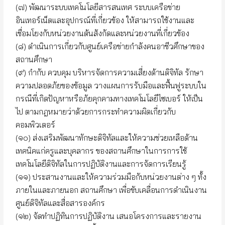
(๗) พัฒนาระบบเทคโนโลยีสารสนเทศ ระบบเครือข่าย
อินเทอร์เน็ตและอุปกรณ์ที่เกี่ยวข้อง ให้สามารถใช้งานและ
เชื่อมโยงกับหน่วยงานต้นสังกัดและหน่วยงานที่เกี่ยวข้อง
(๘) ดำเนินการเกี่ยวกับศูนย์เครือข่ายกำลังคนอาชีวศึกษาของ
สถานศึกษา
(๙) กำกับ ควบคุม บริหารจัดการความเสี่ยงด้านดิจิทัล รักษา
ความปลอดภัยของข้อมูล วางแผนการรับมือและฟื้นฟูระบบใน
กรณีที่เกิดปัญหาหรือภัยคุกคามทางเทคโนโลยีไซเบอร์ ให้เป็น
ไป ตามกฎหมายว่าด้วยการกระทำความผิดเกี่ยวกับ
คอมพิวเตอร์
(๑๐) ส่งเสริมพัฒนาทักษะดิจิทัลและให้ความช่วยเหลือด้าน
เทคนิคแก่ครูและบุคลากร ของสถานศึกษาในการการใช้
เทคโนโลยีดิจิทัลในการปฏิบัติงานและการจัดการเรียนรู้
(๑๑) ประสานงานและให้ความร่วมมือกับหน่วยงานต่าง ๆ ทั้ง
ภายในและภายนอก สถานศึกษา เพื่อขับเคลื่อนการดำเนินงาน
ศูนย์ดิจิทัลและสื่อสารองค์กร
(๑๒) จัดทำปฏิทินการปฏิบัติงาน เสนอโครงการและรายงาน