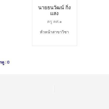
นายธนวัฒน์
กิ่ง
แสง
ครู คศ.๑
หัวหน้าสาขาวิชา
ดู :
0