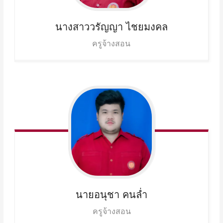
นางสาววรัญญา
ไชยมงคล
ครูจ้างสอน
นายอนุชา
คนล่ำ
ครูจ้างสอน