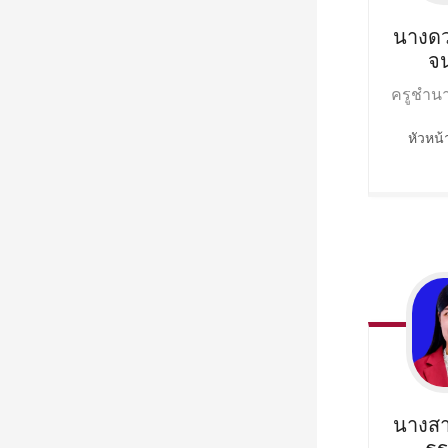
นางดว
จ
ครูชำน
หัวหน
นางส