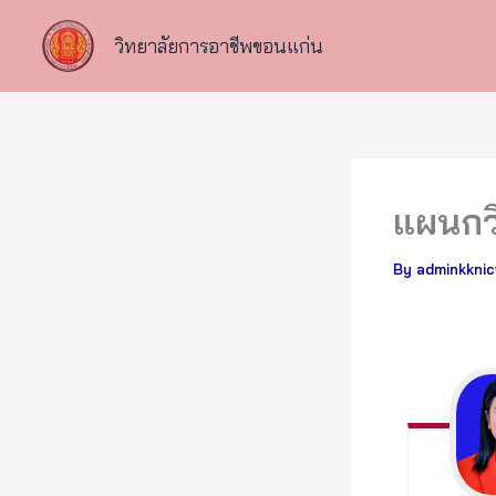
Skip
to
วิทยาลัยการอาชีพขอนแก่น
content
แผนกวิ
By
adminkkni