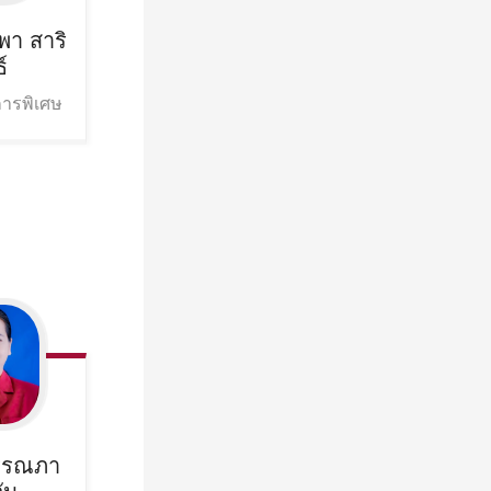
พา
สาริ
์
ารพิเศษ
วรรณภา