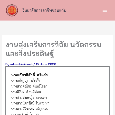
Skip
to
วิทยาลัยการอาชีพขอนแก่น
content
งานส่งเสริมการวิจัย นวัตกรรม
และสิ่งประดิษฐ์
By
adminkknicweb
/
15 June 2026
นายเกียรติศักดิ์ ศรีแก้ว
นางอภิญญา เลิศล้ำ
นางสาวคณิศร จันทร์โสดา
นางสิรินร เขียนสีอ่อน
นางสาวสมหญิง ธรรมลา
นางสาวนิศารัตน์ ไปตามหา
นางสาวศิริวรรณ ศรีสุธรรม
นายธนวัฒน์ กิ่งแสง